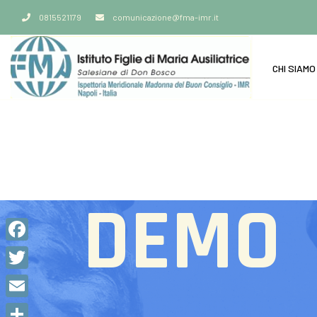
0815521179
comunicazione@fma-imr.it
CHI SIAMO
DEMO
Facebook
Twitter
Email