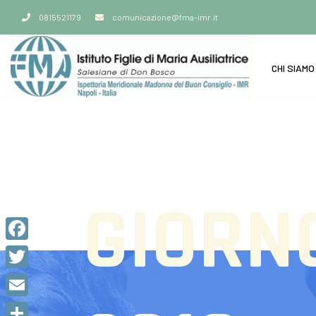
0815521179
comunicazione@fma-imr.it
CHI SIAMO
GIORN
Facebook
Twitter
Email