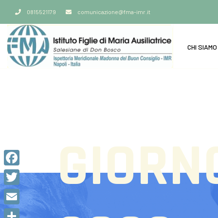
0815521179
comunicazione@fma-imr.it
CHI SIAMO
GIORN
Facebook
Twitter
Email