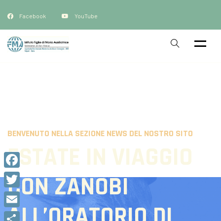
Facebook
YouTube
BENVENUTO NELLA SEZIONE NEWS DEL NOSTRO SITO
ESTATE IN VIAGGIO
Facebook
CON ZANOBI
Twitter
ALL’ORATORIO DI
Email