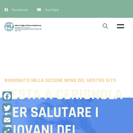
Facebook
YouTube
BENVENUTO NELLA SEZIONE NEWS DEL NOSTRO SITO
FESTA A CERIGNOLA
Facebook
PER SALUTARE I
Twitter
GIOVANI DEL
Email