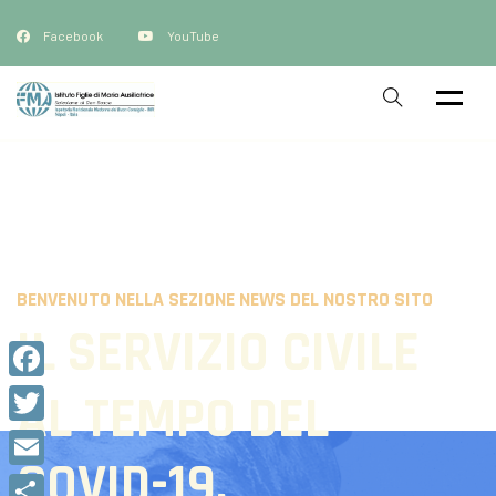
Facebook
YouTube
BENVENUTO NELLA SEZIONE NEWS DEL NOSTRO SITO
IL SERVIZIO CIVILE
Facebook
AL TEMPO DEL
Twitter
COVID-19.
Email