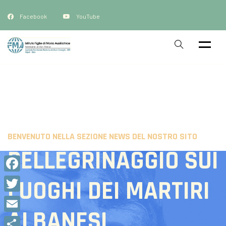
Facebook
YouTube
BENVENUTO NELLA SEZIONE NEWS DEL NOSTRO SITO
PELLEGRINAGGIO SUI
Facebook
LUOGHI DEI MARTIRI
Twitter
ALBANESI
Email